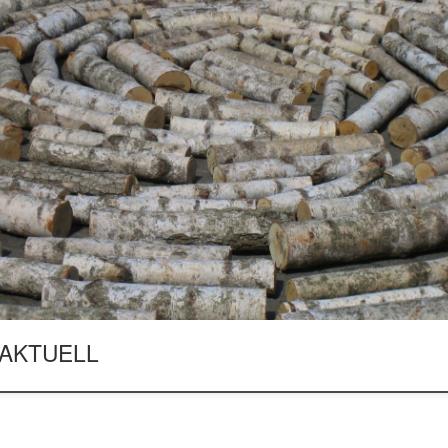
rmals überzeugt. Im Jahr 2025 wurde es uns möglich, Dank einer spontanen und schnellen Hilfe seitens der STEB, unser Sommerfest für fast 140 Personen durchzuführen. In diesem Jahr, Dank der STEB, durfte ich meinen Künstlertraum, den ich seit langer Zeit geplant hatte, zur Erfüllung bringen. Zu meinem 75. Geburtstag im März in den KulturA-Räumen in Neuallermöhe, vor 190 geladenen Gästen, wurde eine Monografie meines künstlerisches Schaffens in einem 504-Seiten starken Buch in drei Sprachen öffentlich präsentiert. Inzwischen wurde das Buch schon von über 60 Bibliotheken in der ganzen Welt in ihre Sammlungen aufgenommen, u.a. im Museum of Modern Art, MoMa (New York) https://library.nyarc.org/discovery/search?query=any,contains,de%20weryha&tab=search_scopes&search_scope=MyInst_and_CI&vid=01NYA_INST:NYARC&offset=0 , Metropolitan Museum of Art (New York) https://library.metmuseum.org/search/?searchtype=X&SORT=D… , University of Cambridge, University Library (Cambridge) https://idiscover.lib.cam.ac.uk/discovery/search?query=any,contains,Jan%20de%20weryha&tab=LibraryCatalog&search_scope=All_LIBS&vid=44CAM_INST:44CAM_PROD&offset=0 , https://de-weryha-art.de/beitr…/bibliotheken/bibliotheken/ Was ich wunderschön finde, ist die besondere Art und Weise der Zusammenarbeit mit den STEB-Mitarbeitern! Ich bedanke mich ganz herzlich bei Ihnen und hoffe auf eine weitere Zusammenarbeit. Jan de Weryha News_Detail- Stiftung für Engagement in Hamburg-Bergedorf Aktuelles- Stiftung für Engagement in Hamburg-Bergedorf DE_WERYHA_NordArt2026.pdf News_Detail- Stiftung für Engagement in Hamburg-Bergedorf Aktuelles- Stiftung für Engagement in Hamburg-Bergedorf News – Faculty of Fine Arts – Nicolaus Copernicus University in Toruń Wiadomości – Wydział Sztuk Pięknych – Uniwersytet Mikołaja Kopernika w Toruniu Vorstellung des Buches: Jan de Weryha: THE MONOGRAPH am 22.03.2026 im KulturA, Hamburg-Allermöhe. https://www.abendblatt.de/hamburg/bergedorf/article411507752/holzbildhauer-jan-de-weryha-sogar-der-papst-liebt-seine-kunst.html Die Künstler – NordArt 2026 Die Künstlerinnen und Künstler der NordArt 2026 Buchvorstellung – JAN DE WERYHA -MONOGRAPHIE – 22. März um 17.00 Uhr im KulturA – Freundeskreis Sammlung de Weryha e.V. Nach einem Jahr der Vorbereitungen ist meine Monographie gerade aus der Druckerei eingetroffen. Ich bedanke mich hiermit recht herzlich bei der Oficyna Wydawnicza Kucharski, den Autoren, den Subskribenten sowie den Sponsoren für ihren Einsatz. Das Buch ist 504 Seiten stark, mit Farbbildern, in drei Sprachen: Deutsch, Polnisch, Englisch. Moja monografia, po roku przygotowań właśnie dotarła z drukarni. Oficynie Wydawniczej Kucharski, Autorom tekstów, Subskrybentom i Sponsorom składam tą drogą najserdeczniejsze podziękowania za ich wkład. Książka ma 504 strony, jest w kolorze, w trzech językach: niemieckim, polskim i angielskim. https://www.ebay.de/itm/397640905804 Dank eurer Unterstützung können wir auch in Zukunft Projekte wie dieses fördern.Mehr Infos findet ihr hier: Die Stiftung- Stiftung für Engagement in Hamburg-Bergedorf Bei Interesse an der Subskription des Buches bitten wir um eine Überweisung von 50,00 € (bzw. entsprechenden Betrag für mehrere Exemplare, evtl. plus Spende) auf das neue Spendenkonto des Vereins bei der Sparkasse Holstein, IBAN DE 37 2135 2240 0186 5360 17, BIC: NOLADE21HOL. Stichwort: „Monografie Jan de Weryha“. Bergedorfer Zeitung, Lauenburgische Landeszeitung; Montag 16. Juni 2025 Monografie: Große Ehre für Bergedorfer Bildhauer Jan de Weryha https://www.abendblatt.de/hamburg/bergedorf/article409230995/jan-de-weryha.html SUBSKRIPTION Die Vorausbestellung eines später erscheinenden Buches JAN de WERYHA THE MONOGRAPH Liebe Mitglieder des Freundeskreises Sammlung de Weryha e.V., liebe Freundinnen und Freunde des deutsch-polnischen Kunst- und Kulturdialoges… Freundeskreis Sammlung de Weryha_Subskription Monografie_20.05.2025__JAN Zusammen mit dem Freundeskreis Sammlung de Weryha e. V. und dem Kucharski-Verlag bereiten wir aus Anlass meines 75. Geburtstages eine 500-Seiten Monografie vor, die noch dieses Jahr erscheinen soll. Titel: Jan de Weryha THE MONOGRAPH https://www.youtube.com/watch?v=V2BC2p3gn60 Jan de Weryha: Deutscher Bildhauer – Singulart NordArt2025_111_Jan_de_Weryha.pdf Fijewski Gallery FIJEWSKI GALLERY – Promo Clip – 2023 https://www.dziennikwschodni.pl/magazyn/obraz-w-taksowce-i-wielka-pasja,n,1000325330.html#goog_rewarded Noch einmal meine Werke auf der NordArt 2024. Foto: Conrad Pfüller Die Künstler – NordArt 2024 Im Gespräch über polnische Esskultur mit Dave Hänsel Hamburg Journal 18.00 | NDR.de – Fernsehen – Sendungen A-Z – Hamburg Journal 18:00 https://www.ndr.de/fernsehen/sendungen/hamburg_journal/Nachhaltige-Kunst-aus-Bergedorf-Ein-Kuenstler-auf-dem-Holzweg,hamj137422.html?fbclid=IwAR0bN7quCpdRRGoTmpoC8zNA0GsPZY_1mJRMPIs7MbtPW8LUyxwgl_KhFXc Noch einmal meine Werke auf der NordArt 2023. Foto: Conrad Pfüller https://www.nordart.de/fileadmin/downloads/kuenstler/2023/NordArt2023_deWeryha_Jan.pdf NS-Mahnmal in Bergedorf bekommt neue Bronzeplatte | NDR.de – Fernsehen – Sendungen A-Z – Hamburg Journal Heute brachte ich neun meiner Werke nach Büdelsdorf für die NordArt 2023. Foto: Conrad Pfüller „Jan de Weryha-Wysoczański“, w: „Twórcy wizerunku Polonii“, tom III, Fundacja Sedeka „Zdążyć z Pomocą”, Warszawa 2020, s. 236-237. „Jan de Weryha-Wysoczański“, in: „Twórcy wizerunku Polonii“ [Schöpfer des Images der Auslandspolen], Fundacja Sedeka „Zdążyć z Pomocą”, Warschau 2020, Band III, S. 236-237. Tom-3.pdf (muzeumpolonii.edu.pl) TWÓRCY WIZERUNKU POLONII TOM 3 – Muzeum Polonii 9. März 2023 Heute empfingen wir in der Sammlung einen schon lang ersehnten Gast vom Bezirksamt Bergedorf, unsere Bürgermeisterin Frau Cornelia Schmidt-Hoffmann. Dabei bei den Gesprächen u.a. über Kultur in unserem Hamburger Stadtteil waren auch die Fachsprecherin für Kultur, Vorsitzende des Ausschusses für Sport, Kultur und Schule Frau Dagmar Strehlow, der Vorsitzende des Freundeskreises de Weryha Werner Omniczynski. 28. Februar 2023 Heute Nachmittag, am 28. Februar 2023 im Atelier mit meinen Gästen: 1. Foto: von links der Künstler mit dem Botschafter der Republik Polen in Deutschland Dariusz Pawłoś. 2. Foto von links: Anna Pawłoś, Generalkonsul in Hamburg Paweł Jaworski, Konsul für Kultur Marzena Szczypułkowska-Horvath. 25. Februar 2023 NordArt – Internationale KunstausstellungDie Künstler – NordArt 11. November 2022 Frau Halina Szymańska, Präsidentin der Agentur für Restrukturierung und Modernisierung in der Landwirtschaft, Chefin der Kanzlei des Präsidenten der Republik Polen in den Jahren 2017-2020, mit Ehemann und Jan de Weryha. 5. Oktober 2022 Sammlung de Weryha (Hamburg-Bergedorf) – YouTube 4. Oktober 2022 Am 4.10.2022 sang der zur Weltspitze gehörende Countertenor Jakub Józef Orliński im Polnischen Pavillon bei der NordArt 2022. Am Flügel Michał Biel 11. September 2022 Polnischer Pavillon bei der NordArt noch bis zum 9. Oktober 2022 ! Foto: Adrian Sojka Der Künstler mit Dominika Wojtulewicz, vor Werken Tadeusz Rolkes bei der NordArt 2022 im Polnischen Pavillon. 10. September 2022 https://kierunekzachod.tvp.pl/64162604/wystawa-zdjec-tadeusza-rolke-w-hamburgu?fbclid=IwAR0GUtcc4MW8G8trQEPNsShfN8SKSRXwAlYIF8k-Wybv6_O2Vnlwdhc1gqg Hin und Zurück – Tam i z powrotem Fotoausstellung von Tadeusz Rolke – 10.9./11.9.22 und 17.9./18.9.22 – Atelier Jan de Weryha – Deutsch-Polnische Gesellschaft Hamburg e.V. seit Anno 1972 (dpg.hamburg)https://dpg.hamburg/event/hin-und-zurueck-tam-i-z-powrotem-fotoausstellung-von-tadeusz-rolke-10-9-11-9-22-und-17-9-18-9-22-atelier-jan-de-weryha/?fbclid=IwAR0w2nHMQH-S75PPByFZ6-3oKXtQyLg_KK5K7re0_R-PQb5firKqcKoW5do 2. September 2022 Kranzniederlegung durch die Delegationen des Außenministeriums (Frau Alexandra Kucy), des Ministeriums für Kultur und nationales Erbe (Frau Aleksandra Wojda, Herr Jerzy Platais), des Generalkonsulats der Republik Polen in Hamburg (Herr Generalkonsul Paweł Jaworski) sowie der Stiftung „Polnisch-Deutsche Aussöhnung“ (Herr Jakub Deka) am Mahnmal In Erinnerung an die Deportierten des Warschauer Aufstandes 1944 in der KZ-Gedenkstätte Neuengamme, Hamburg, 2. September 2022. 20. August 2022 18. August 2022 Weryha-Wysoczański, Jan de, in: Allgemeines Künstlerlexikon. Die Bildenden Künstler aller Zeiten und Völker, Bd. 116, Berlin, Boston: de Gruyter 2022. 17. August 2022 Watch | Facebook Obwohl die NordArt montags geschlossen ist, hat sich gestern ein unerwarteter Gast in den Polnischen Pavillion geschlichen. Dank Laura ist er nun wieder im Skulpturenpark #NordArt 2022 Although NordArt is closed on Mondays, an unexpected guest has sneaked into the Polish Pavilion yesterday. Thanks to Laura he is now back in the sculpture park 15. August 2022 Gestern am 14. August 2022 haben wir gemeinsam in Hamburg in der Elbphilharmonie Ukrainisch-Freiheits-Orchester eine schöne „Musikalische Messe“ für die Ukraine erlebt, heute im Atelier Besuchszeit mit meinen verehrten Gästen Małgorzata Brochocka und Waldemar Dąbrows
AKTUELL