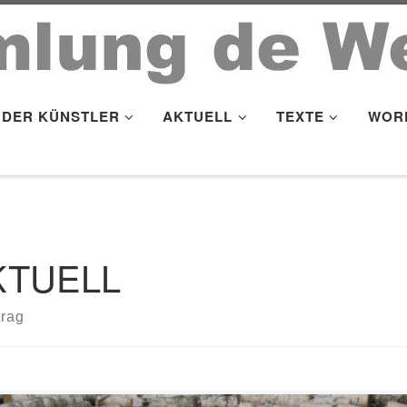
DER KÜNSTLER
AKTUELL
TEXTE
WOR
KTUELL
trag