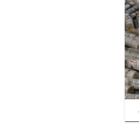
Finalists 2026 OSTEN BIENNIAL Skopje 2026 – SELECTED ARTISTS https://www.osten.mk/en/ob-selection-2026/ Ablauf der Geschichte des Freundeskreises de Weryha e.V. in den Jahren 2016-2026 News_Detail- Stiftung für Engagement in Hamburg-Bergedor fhttps://stiftung-steb.de/news-detail?tx_news_pi1%5Baction%5D=detail&tx_news_pi1%5Bcontroller%5D=News&tx_news_pi1%5Bnews%5D=460&cHash=232439a2cd6f76fa58de7f1cf48496d3 Welche wichtige Rolle in Bergedorf für die Kulturunterstützung STEB spielt, hat sich der Freundeskreis de Weryha e.V. schon meh