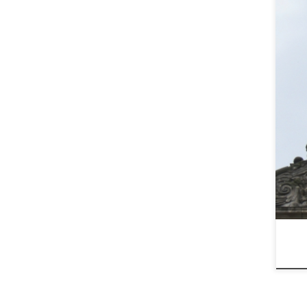
Alts
Św. 
nac
Es s
Rel
wäh
wie
(Bro
Vor
Skul
Met
Sto
Jah
Alts