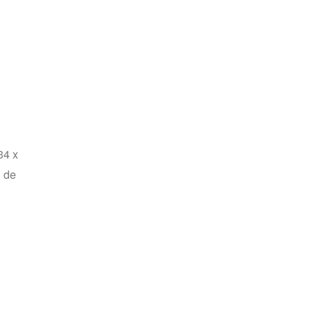
34 x
n de