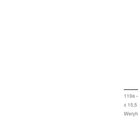
119a –
x 15,5
Weryh