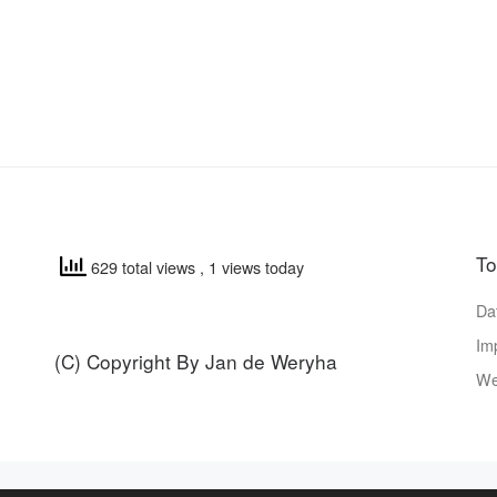
T
629 total views
, 1 views today
Da
Im
(C) Copyright By Jan de Weryha
We