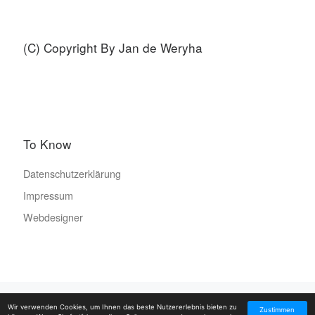
(C) Copyright By Jan de Weryha
To Know
Datenschutzerklärung
Impressum
Webdesigner
© 2026
SAMMLUNG de WERYHA
– Alle Rechte vorbehalten
Wir verwenden Cookies, um Ihnen das beste Nutzererlebnis bieten zu
Zustimmen