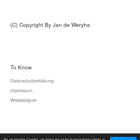
(C) Copyright By Jan de Weryha
To Know
Datenschutzerklärung
Impressum
Webdesigner
© 2026
SAMMLUNG de WERYHA
– Alle Rechte vorbehalten
Wir verwenden Cookies, um Ihnen das beste Nutzererlebnis bieten zu