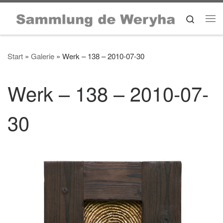
Zum Inhalt springen
Search
Me
Start
»
Galerie
»
Werk – 138 – 2010-07-30
Werk – 138 – 2010-07-
30