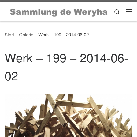
Zum Inhalt springen
Search
Me
Start
»
Galerie
»
Werk – 199 – 2014-06-02
Werk – 199 – 2014-06-
02