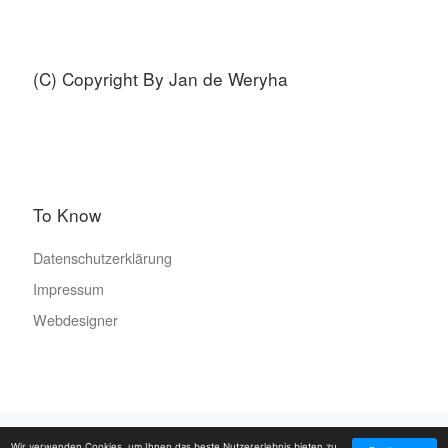
(C) Copyright By Jan de Weryha
To Know
Datenschutzerklärung
Impressum
Webdesigner
© 2026
SAMMLUNG de WERYHA
– Alle Rechte vorbehalten
Wir verwenden Cookies, um Ihnen das beste Nutzererlebnis bieten zu