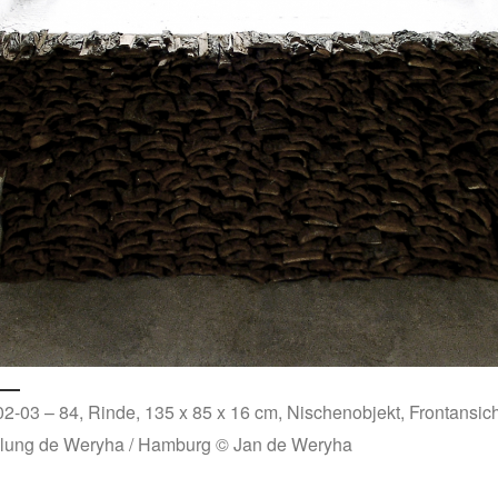
2-03 – 84, Rinde, 135 x 85 x 16 cm, Nischenobjekt, Frontansich
ung de Weryha / Hamburg © Jan de Weryha