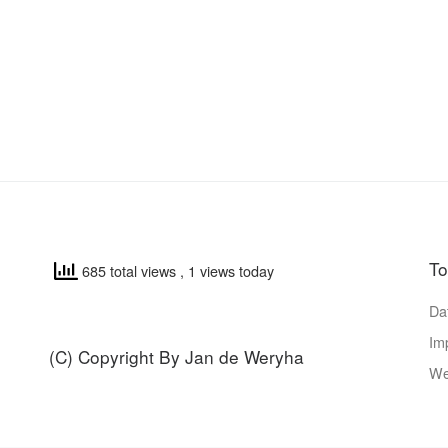
T
685 total views
, 1 views today
Da
Im
(C) Copyright By Jan de Weryha
We