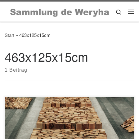
Zum Inhalt springen
Search
Me
Start
»
463x125x15cm
463x125x15cm
1 Beitrag