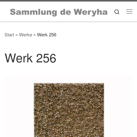
Zum Inhalt springen
Search
Me
Start
»
Werke
»
Werk 256
Werk 256