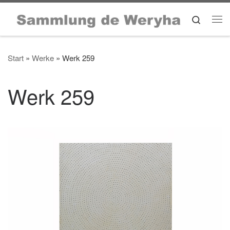
Zum Inhalt springen
Search
Me
Start
»
Werke
»
Werk 259
Werk 259