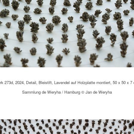
k 273d, 2024, Detail, Bleistift, Lavendel auf Holzplatte montiert, 50 x 50 x 7
Sammlung de Weryha / Hamburg © Jan de Weryha