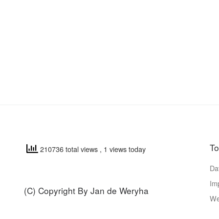
T
210736 total views
, 1 views today
Da
Im
(C) Copyright By Jan de Weryha
We